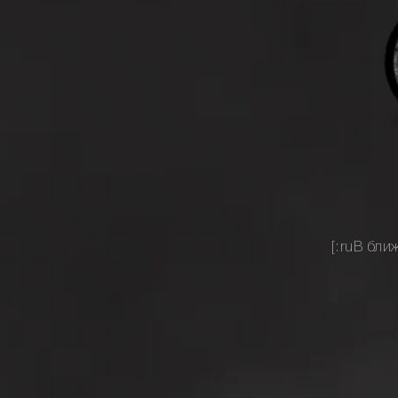
[:ruВ бл