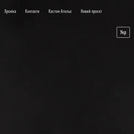
Хроніка
Контакти
Кастом Ательє
Новий проєкт
Укр