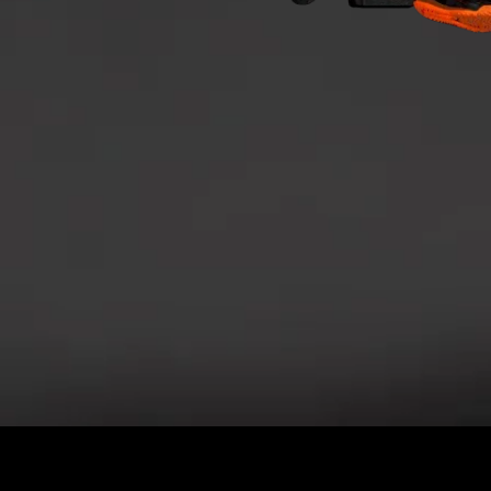
e
Privacy Policy
and
Terms of Service
apply.